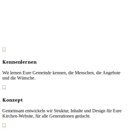
andere. Wir kennen diese Welt, schätzen sie und wissen wie viel
Herzblut darin steckt. Gemeinschaft hört für uns nicht an der
Kirchentür auf, sie findet heute auch digital statt. Genau deshalb
bauen wir Kirchen-Websites, die Menschen erreichen und echte
Begegnung ermöglichen.
01
Kennenlernen
Wir lernen Eure Gemeinde kennen, die Menschen, die Angebote
und die Wünsche.
02
Konzept
Gemeinsam entwickeln wir Struktur, Inhalte und Design für Eure
Kirchen-Website, für alle Generationen gedacht.
03