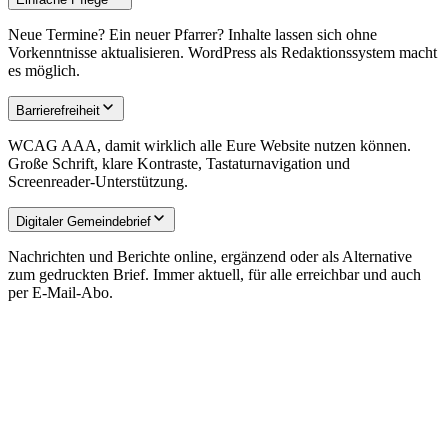
Neue Termine? Ein neuer Pfarrer? Inhalte lassen sich ohne
Vorkenntnisse aktualisieren. WordPress als Redaktionssystem macht
es möglich.
Barrierefreiheit
WCAG AAA, damit wirklich alle Eure Website nutzen können.
Große Schrift, klare Kontraste, Tastaturnavigation und
Screenreader-Unterstützung.
Digitaler Gemeindebrief
Nachrichten und Berichte online, ergänzend oder als Alternative
zum gedruckten Brief. Immer aktuell, für alle erreichbar und auch
per E-Mail-Abo.
Warum wir
Gemeinschaft ist uns nicht fremd.
Kirchen und Gemeinden sind für uns keine Projekte wie jede